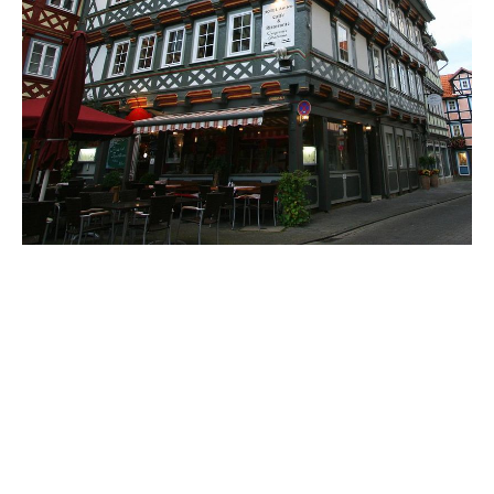
eG6_lhLnktP0cuqhQgM4ofre-
ps7Zcortc2zfHMWVZQ,6SMwaO40t4Cm-